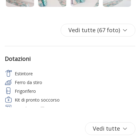
Vedi tutte (67 foto)
Dotazioni
Estintore
Ferro da stiro
Frigorifero
Kit di pronto soccorso
Macchina caffè/te
Phon
Rilevatore di fumo
Vedi tutte
Rilevatore di monossido di carbonio