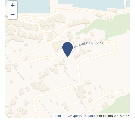
+
−
Leaflet
| ©
OpenStreetMap
contributors ©
CARTO