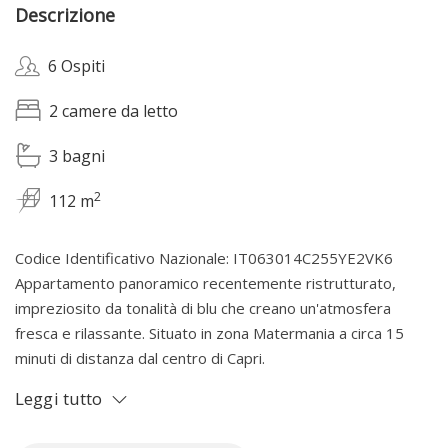
Descrizione
6 Ospiti
2 camere da letto
3 bagni
2
112 m
Codice Identificativo Nazionale: IT063014C255YE2VK6
Appartamento panoramico recentemente ristrutturato,
impreziosito da tonalità di blu che creano un'atmosfera
fresca e rilassante. Situato in zona Matermania a circa 15
minuti di distanza dal centro di Capri.
Situato in zona Matermania,tra le vie piu' belle di Capri, a
Leggi tutto
circa 15 min a piedi dalla famosa piazzetta.
L'appartamento vanta due spaziose camere da letto