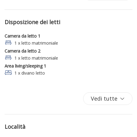
Macchina caffè/te
composta da 1 camera da letto, bagni e cucina, la seconda
Phon
unità da una camera da letto con proprio bagno.
Rilevatore di fumo
Disposizione dei letti
Rilevatore di monossido di carbonio
Riscaldamento / Condizionatore autonomo
Camera da letto 1
1 x letto matrimoniale
Camera da letto 2
1 x letto matrimoniale
Area living/sleeping 1
1 x divano letto
Vedi tutte
Località